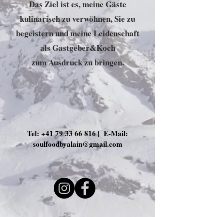
Das Ziel ist es, meine Gäste
kulinarisch zu verwöhnen, Sie zu
begeistern und meine Leidenschaft
als Gastgeber&Koch
zum
Ausdruck zu bringen.
Tel:
+41 79 33 66 816
| E-Mail:
soulfoodbyalain@gmail.com