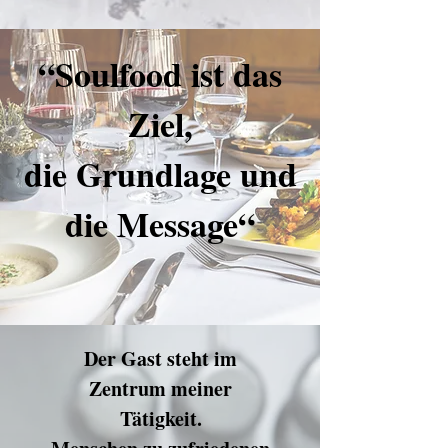
“Soulfood ist das
Ziel,
die Grundlage und
die Message“
Der Gast steht im
Zentrum meiner
Tätigkeit.