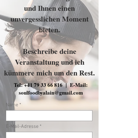
und Ihnen einen
unvergesslichen Moment
bieten.
Beschreibe deine
Veranstaltung und ich
kümmere mich um den Rest.
Tel:
+41 79 33 66 816
| E-Mail:
s
oulfoodbyalain@gmail.com
Name
E-Mail-Adresse